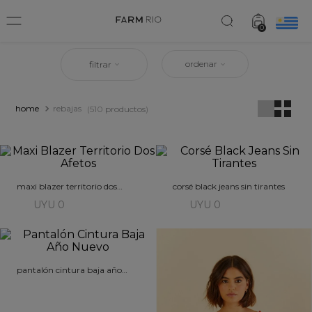
0
ordenar
filtrar
rebajas
510
productos
maxi blazer territorio dos
corsé black jeans sin tirantes
afetos
UYU 0
UYU 0
pantalón cintura baja año
nuevo