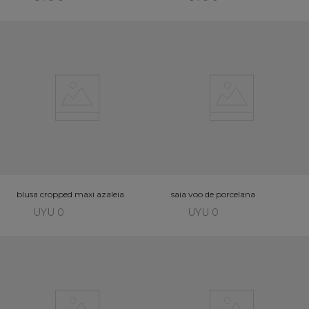
blusa cropped maxi azaleia
saia voo de porcelana
UYU 0
UYU 0