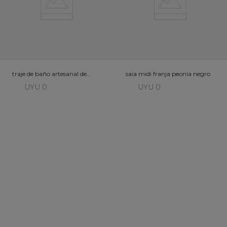
traje de baño artesanal de
saia midi franja peonía negro
hojas de plátano
UYU 0
UYU 0