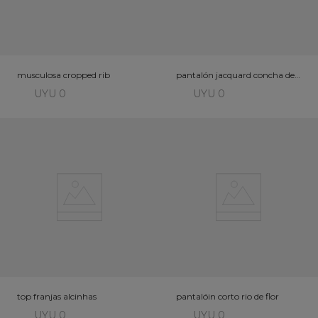
musculosa cropped rib
pantalón jacquard concha del
mar
UYU 0
UYU 0
top franjas alcinhas
pantalóin corto rio de flor
UYU 0
UYU 0