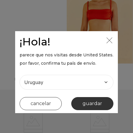
¡Hola!
parece que nos visitas desde
United States
.
por favor, confirma tu país de envío.
top fruncido jersey
UYU 0
UYU 0
cancelar
guardar