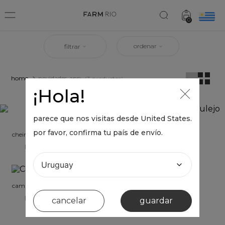
0
ordenar
filtrar
novidades-app
3
productos
¡Hola!
parece que nos visitas desde
United States
.
por favor, confirma tu país de envío.
cheirinho farm tucanissimo
cheirinho farm azulejo
tropical
UYU 0
UYU 0
camisa bolso frente
UYU 0
cancelar
guardar