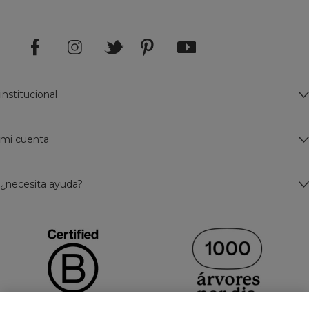
institucional
mi cuenta
¿necesita ayuda?