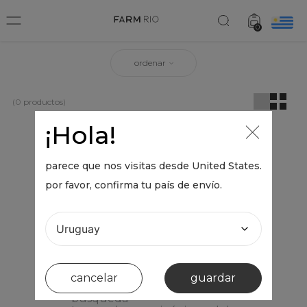
0
ordenar
0
productos
¡Hola!
OOPS!
parece que nos visitas desde
United States
.
por favor, confirma tu país de envío.
No se encontró ningún producto
¿Qué debo hacer?
Comprueba los términos
ingresados
Intenta utilizar una sola palabra
cancelar
guardar
Utiliza términos genéricos en la
búsqueda