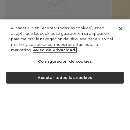
Al hacer clic en “Aceptar todas las cookies”, usted
acepta que las cookies se guarden en su dispositivo
para mejorar la navegación del sitio, analizar el uso del
mismo, y colaborar con nuestros estudios para
marketing.
Aviso de Privacidad.
Configuración de cookies
luva de terciopelo santa maría
¿ayuda?
Aceptar todas las cookies
UYU 748,00
UYU 523,00
top fru
UYU 0
U