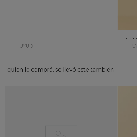
top fru
UYU 0
U
quien lo compró, se llevó este también