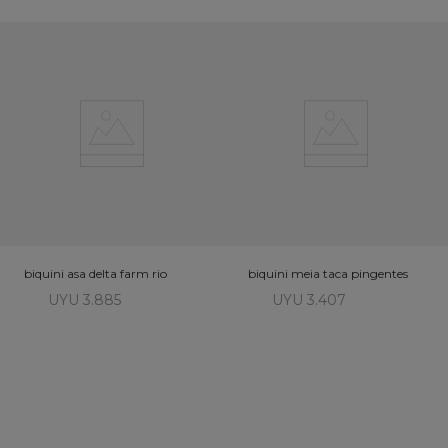
biquini asa delta farm rio
biquini meia taca pingentes
UYU 3.885
UYU 3.407