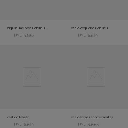
biquini lacinho richilieu
maio coqueiro richilieu
branco
UYU 4.862
UYU 6.814
vestido telado
maio localizado tucanitas
UYU 6.814
UYU 3.885