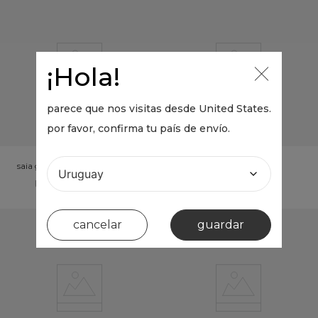
¡Hola!
parece que nos visitas desde
United States
.
por favor, confirma tu país de envío.
saia guipir
maio localizado mar de
estrelas
UYU 2.431
UYU 5.360
cancelar
guardar