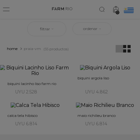
0
ordenar
filtrar
praia-vm
55
productos
biquini argola liso
biquini lacinho liso farm rio
UYU 2.528
UYU 4.862
calca tela hibisco
maio richilieu branco
UYU 6.814
UYU 6.814