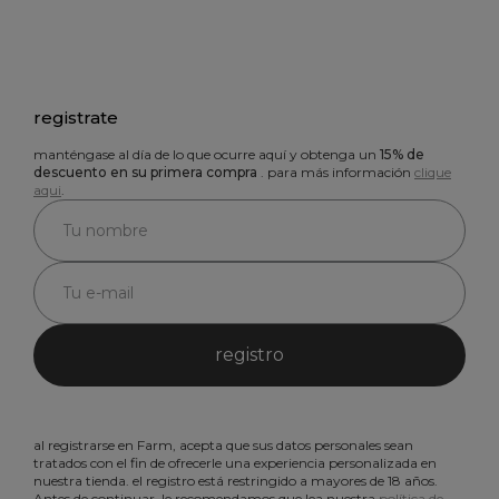
registrate
manténgase al día de lo que ocurre aquí y obtenga un
15% de
descuento en su primera compra
. para más información
clique
aqui
.
registro
al registrarse en Farm, acepta que sus datos personales sean
tratados con el fin de ofrecerle una experiencia personalizada en
nuestra tienda. el registro está restringido a mayores de 18 años.
Antes de continuar, le recomendamos que lea nuestra
política de