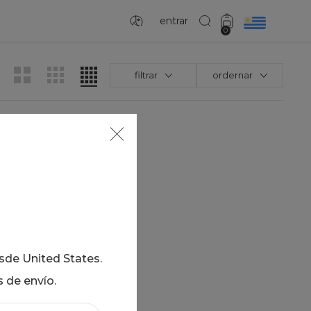
entrar
0
filtrar
ordernar
esde
United States
.
s de envío.