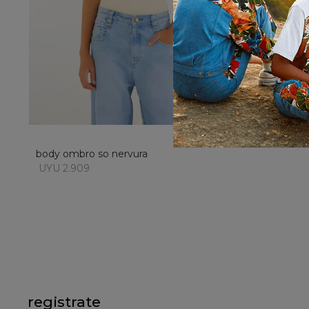
XL
añadir al carrito
body ombro so nervura
UYU 2.909
registrate