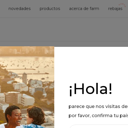
novedades
productos
acerca de farm
rebajas
¡Hola!
parece que nos visitas d
por favor, confirma tu paí