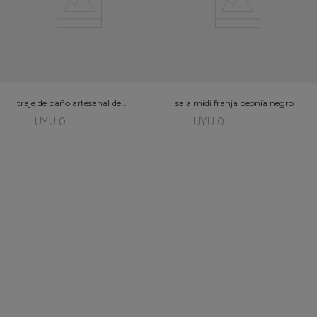
traje de baño artesanal de
saia midi franja peonía negro
hojas de plátano
UYU 0
UYU 0