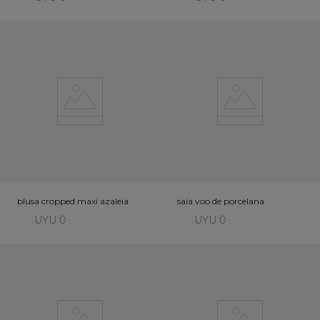
blusa cropped maxi azaleia
saia voo de porcelana
UYU 0
UYU 0