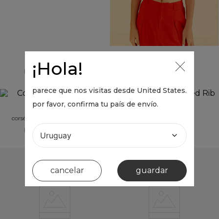
top fruncido jersey
¡Hola!
UYU 0
UYU 0
parece que nos visitas desde
United States
.
por favor, confirma tu país de envío.
musculosa cropped rib
corsé black jeans sin tirantes
UYU 0
UYU 0
cancelar
guardar