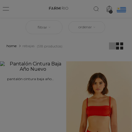
0
ordenar
filtrar
rebajas
518
productos
pantalón cintura baja año
nuevo