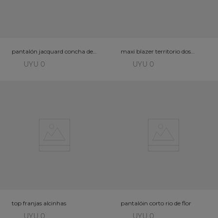
pantalón jacquard concha del
maxi blazer territorio dos
mar
afetos
UYU 0
UYU 0
top franjas alcinhas
pantalóin corto rio de flor
UYU 0
UYU 0