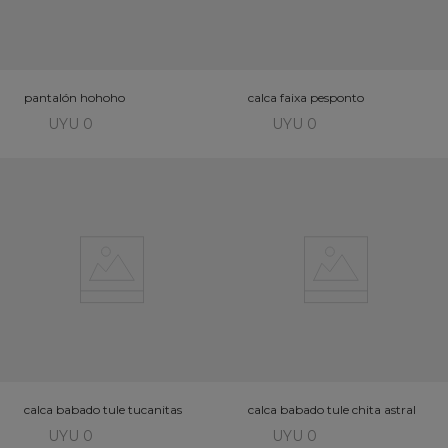
pantalón hohoho
calca faixa pesponto
UYU 0
UYU 0
calca babado tule tucanitas
calca babado tule chita astral
UYU 0
UYU 0