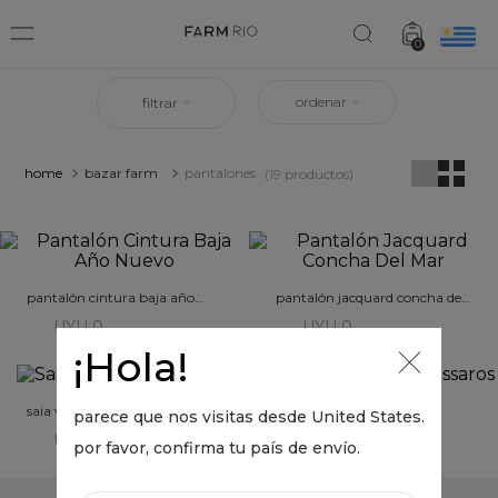
0
ordenar
filtrar
bazar farm
pantalones
19
productos
pantalón cintura baja año
pantalón jacquard concha del
nuevo
mar
UYU 0
UYU 0
¡Hola!
saia voo de porcelana
calca canto dos passaros
parece que nos visitas desde
United States
.
UYU 0
UYU 0
por favor, confirma tu país de envío.