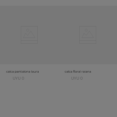
calca pantalona laura
calca floral raiana
UYU 0
UYU 0