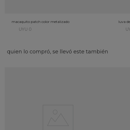
macaquito patch color metalizado
luva d
UYU 0
U
quien lo compró, se llevó este también