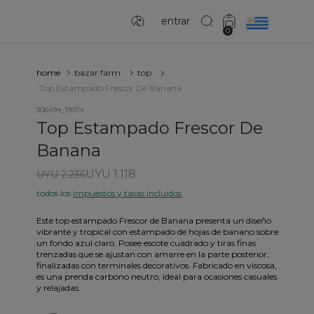
entrar
0
bazar farm
top
Top Estampado Frescor De Banana
306494_19974
Top Estampado Frescor De
Banana
UYU 1.118
UYU 2.236
todos los
impuestos y tasas incluidos
Este top estampado Frescor de Banana presenta un diseño
vibrante y tropical con estampado de hojas de banano sobre
un fondo azul claro. Posee escote cuadrado y tiras finas
trenzadas que se ajustan con amarre en la parte posterior,
finalizadas con terminales decorativos. Fabricado en viscosa,
es una prenda carbono neutro, ideal para ocasiones casuales
y relajadas.