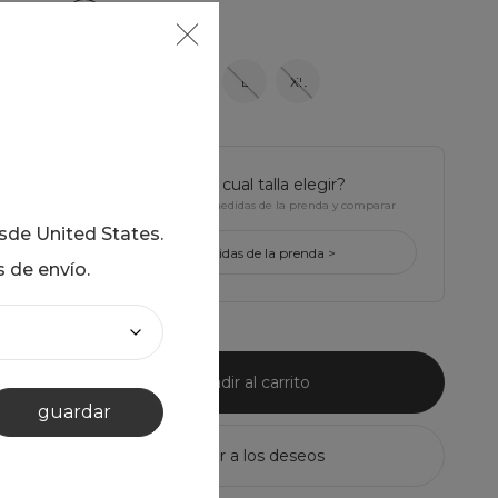
XS
S
M
L
XL
¿tienes dudas de cual talla elegir?
Haz click para ver Las medidas de la prenda y comparar
con la tuya
esde
United States
.
ver medidas de la prenda >
s de envío.
añadir al carrito
guardar