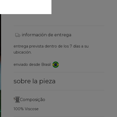
información de entrega
entrega prevista dentro de los 7 días a su
ubicación.
enviado desde Brasil
sobre la pieza
Composição
100% Viscose