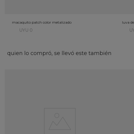
macaquito patch color metalizado
luva d
UYU 0
U
quien lo compró, se llevó este también