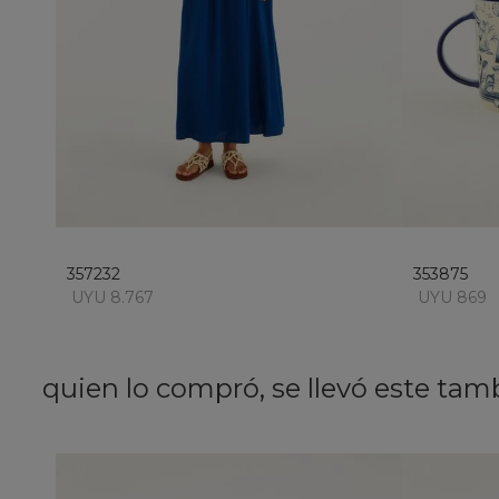
M
añadir al carrito
357232
353875
UYU 8.767
UYU 869
quien lo compró, se llevó este tam