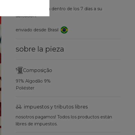
entrega prevista dentro de los 7 días a su
ubicación.
enviado desde Brasil
sobre la pieza
Composição
91% Algodão 9%
Poliéster
impuestos y tributos libres
nosotros pagamos! Todos los productos están
libres de impuestos.