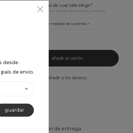
¿tienes dudas de cual talla elegir?
Haz click para ver Las medidas de la prenda y comparar
con la tuya
ver medidas de la prenda >
añadir al carrito
as desde
.
 país de envío.
guardar
información de entrega