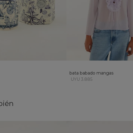
U
M
añadir al carrito
añadir al carrito
bata babado mangas
UYU 3.885
bién