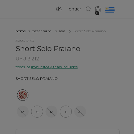
entrar
0
bazar farm
saia
Short Selo Praiano
351323_54103
Short Selo Praiano
UYU 3.212
todos los
impuestos y tasas incluidos
SHORT SELO PRAIANO
XS
S
M
L
XL