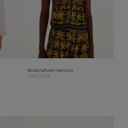
M
L
XL
añadir al carrito
blusa pañuelo trancoso
UYU 2.909