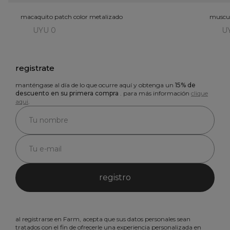
macaquito patch color metalizado
muscul
UYU 0
U
registrate
manténgase al día de lo que ocurre aquí y obtenga un
15% de
descuento en su primera compra
. para más información
clique
aqui
.
registro
al registrarse en Farm, acepta que sus datos personales sean
tratados con el fin de ofrecerle una experiencia personalizada en