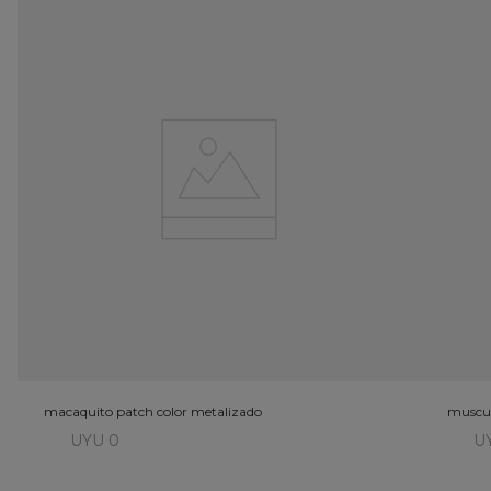
macaquito patch color metalizado
muscul
UYU 0
U