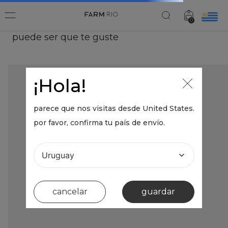
0
ups, tu búsqueda
no fue encontrada
¡no se preocupe! ¿Intentamos de otra manera? :)
Rehacer búsqueda...
novedades
productos
accesorios
bazar