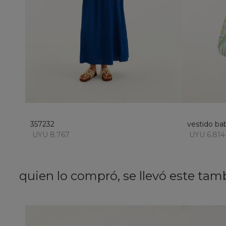
M
añadir al carrito
357232
vestido ba
UYU 8.767
UYU 6.814
quien lo compró, se llevó este tam