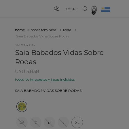
entrar
0
moda feminina
falda
Saia Babados Vidas Sobre Rodas
337099_49638
Saia Babados Vidas Sobre
Rodas
UYU 5.838
todos los
impuestos y tasas incluidos
SAIA BABADOS VIDAS SOBRE RODAS
XS
S
M
L
XL