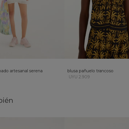
L
M
L
XL
añadir al carrito
añadir al carrito
bado artesanal serena
blusa pañuelo trancoso
UYU 2.909
bién