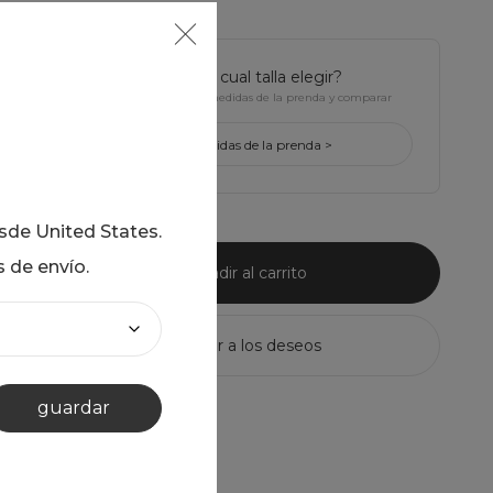
¿tienes dudas de cual talla elegir?
Haz click para ver Las medidas de la prenda y comparar
con la tuya
ver medidas de la prenda >
esde
United States
.
s de envío.
añadir al carrito
guardar