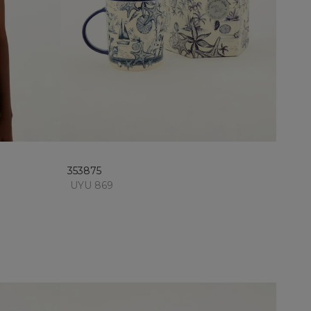
U
añadir al carrito
353875
UYU 869