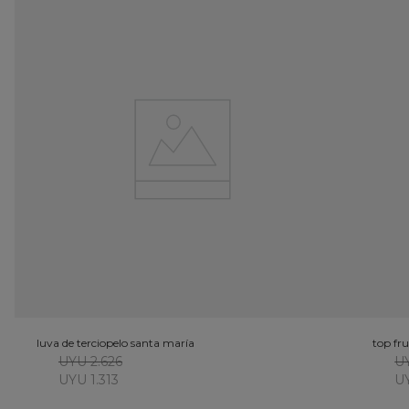
luva de terciopelo santa maría
top fru
UYU 2.626
UY
UYU 1.313
U