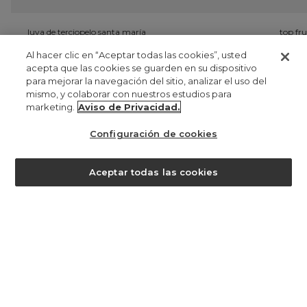
luva de terciopelo santa maría
top fru
UYU 2.626
UY
Al hacer clic en “Aceptar todas las cookies”, usted
UYU 1.313
U
acepta que las cookies se guarden en su dispositivo
para mejorar la navegación del sitio, analizar el uso del
mismo, y colaborar con nuestros estudios para
marketing.
Aviso de Privacidad.
registrate
manténgase al día de lo que ocurre aquí y obtenga un
15% de
Configuración de cookies
descuento en su primera compra
. para más información
clique
aqui
.
¿ayuda?
Aceptar todas las cookies
UYU 750,00
registro