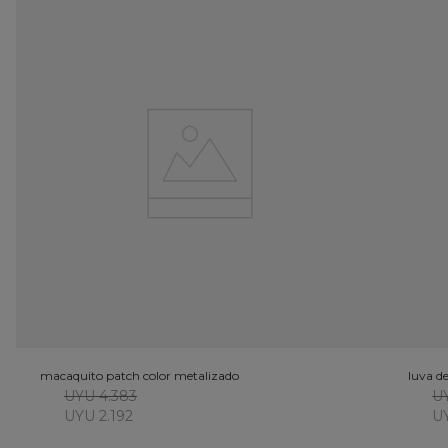
macaquito patch color metalizado
luva d
UYU 4.383
UY
UYU 2.192
UY