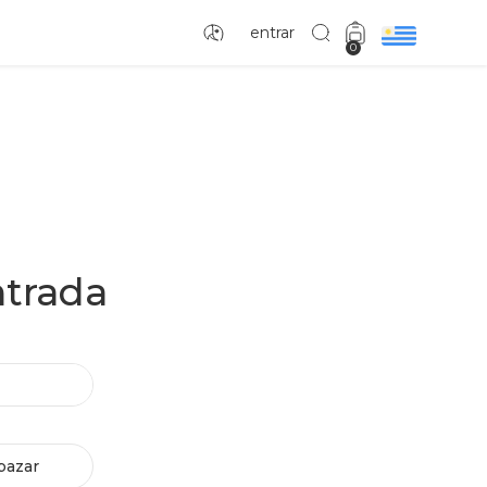
entrar
0
ntrada
bazar