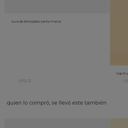
luva de terciopelo santa maría
top fru
UYU 0
U
quien lo compró, se llevó este también