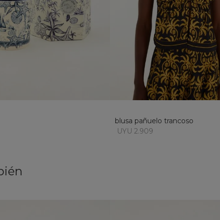
U
M
L
XL
añadir al carrito
añadir al carrito
blusa pañuelo trancoso
UYU 2.909
bién