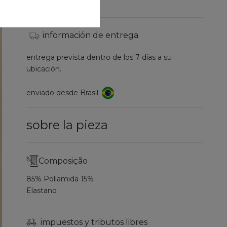
información de entrega
entrega prevista dentro de los 7 días a su
ubicación.
enviado desde Brasil
sobre la pieza
Composição
85% Poliamida 15%
Elastano
impuestos y tributos libres