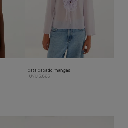
M
añadir al carrito
bata babado mangas
UYU 3.885