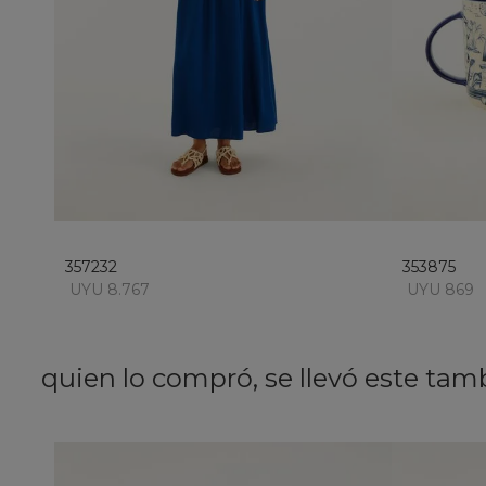
M
no disponible
357232
353875
UYU 8.767
UYU 869
quien lo compró, se llevó este tam