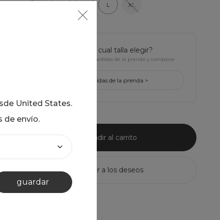
XS
S
M
L
XL
¿tienes dudas de cual talla elegir?
Haz click para ver Las medidas de la prenda y comparar
con la tuya
ver medidas de la prenda >
esde
United States
.
s de envío.
añadir al carrito
guardar