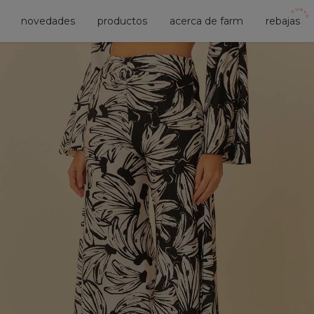
novedades
productos
acerca de farm
rebajas