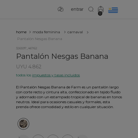
entrar
0
moda feminina
carnaval
Pantalón Nesgas Banana
326597_46762
Pantalón Nesgas Banana
UYU 4.862
todos los
impuestos y tasas incluidos
El Pantalón Nesgas Banana de Farm es un pantalón largo
con corte recto y cintura alta, confeccionado en tejido fluido
y adornado con un estampado tropical de bananas en tonos
neutros. Ideal para ocasiones casuales y formales, esta
prenda ofrece comodidad y estilo en cualquier situación.