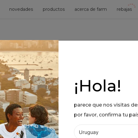
novedades
productos
acerca de farm
rebajas
No se encontró ningún producto
¿Qué debo hacer?
¡Hola!
S!
Comprueba los términos ingre
Intenta utilizar una sola palabr
Utiliza términos genéricos en 
parece que nos visitas d
Intenta buscar sinónimos del 
por favor, confirma tu paí