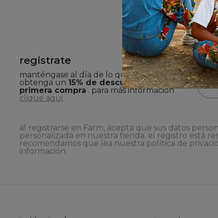
registrate
manténgase al día de lo que ocurre aquí y
obtenga un
15% de descuento en su
primera compra
. para más información
clique aqui
.
al registrarse en Farm, acepta que sus datos person
personalizada en nuestra tienda. el registro está re
recomendamos que lea nuestra
política de privaci
información.