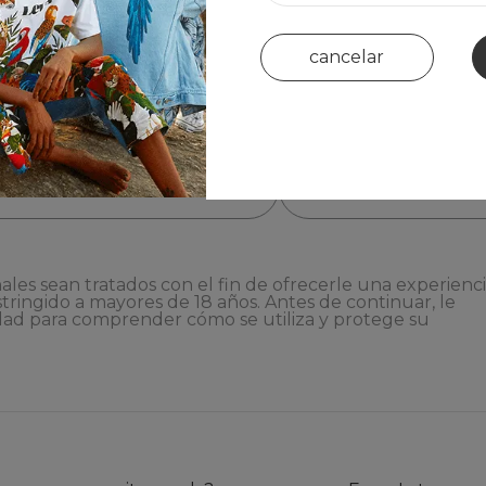
cancelar
ales sean tratados con el fin de ofrecerle una experienc
stringido a mayores de 18 años. Antes de continuar, le
dad
para comprender cómo se utiliza y protege su