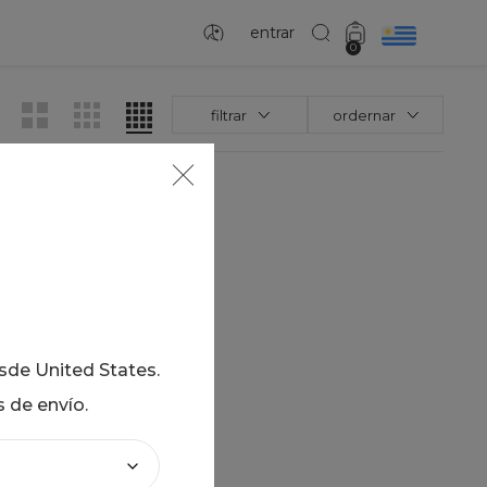
entrar
0
filtrar
ordernar
sados
a
la búsqueda
esde
United States
.
término deseado
s de envío.