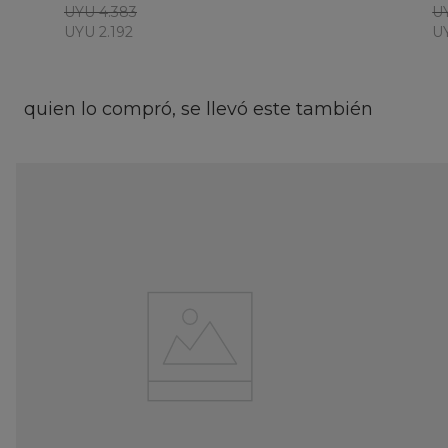
UYU 4.383
UY
UYU 2.192
UY
quien lo compró, se llevó este también