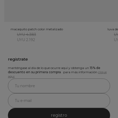
macaquito patch color metalizado
luva d
UYU 4.383
UY
UYU 2.192
UY
registrate
manténgase al día de lo que ocurre aquí y obtenga un
15% de
descuento en su primera compra
. para más información
clique
aqui
.
registro