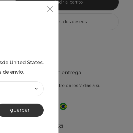
añadir al carrito
esde
United States
.
s de envío.
información de entrega
entrega prevista dentro de los 7 días a su
ubicación.
enviado desde Brasil
guardar
sobre la pieza