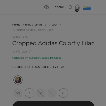
entrar
0
moda feminina
top
Cropped Adidas Colorfly Lilac
349892_2276
Cropped Adidas Colorfly Lilac
UYU 3.417
todos los
impuestos y tasas incluidos
CROPPED ADIDAS COLORFLY LILAC
XS
S
M
L
XL