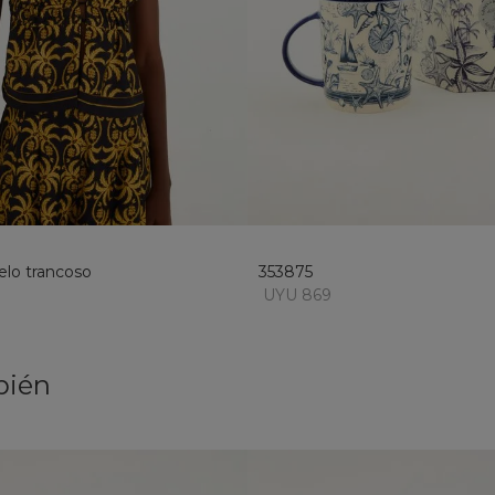
M
L
XL
U
añadir al carrito
añadir al carrito
elo trancoso
353875
9
UYU 869
bién