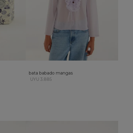
M
XL
añadir al carrito
bata babado mangas
UYU 3.885