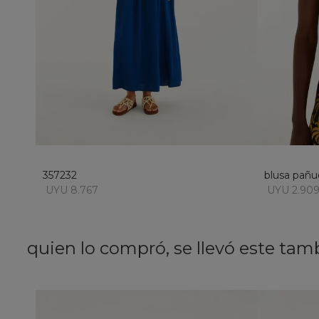
M
añadir al carrito
357232
blusa pañu
UYU 8.767
UYU 2.90
quien lo compró, se llevó este tam