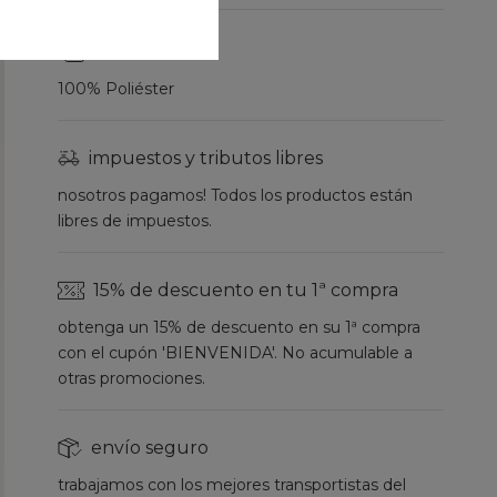
Composição
100% Poliéster
impuestos y tributos libres
nosotros pagamos! Todos los productos están
libres de impuestos.
15% de descuento en tu 1ª compra
obtenga un 15% de descuento en su 1ª compra
con el cupón 'BIENVENIDA'. No acumulable a
otras promociones.
envío seguro
trabajamos con los mejores transportistas del