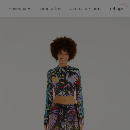
novedades
productos
acerca de farm
rebajas