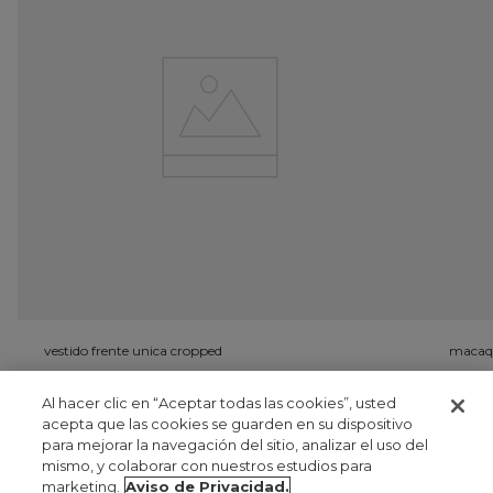
vestido frente unica cropped
macaqu
UYU 0
U
Al hacer clic en “Aceptar todas las cookies”, usted
acepta que las cookies se guarden en su dispositivo
para mejorar la navegación del sitio, analizar el uso del
registrate
mismo, y colaborar con nuestros estudios para
marketing.
Aviso de Privacidad.