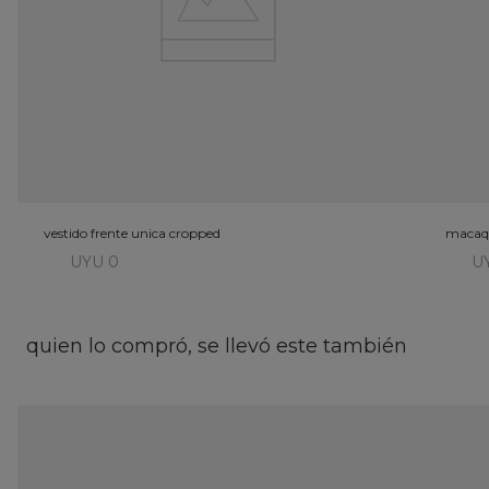
vestido frente unica cropped
macaqu
UYU 0
U
quien lo compró, se llevó este también