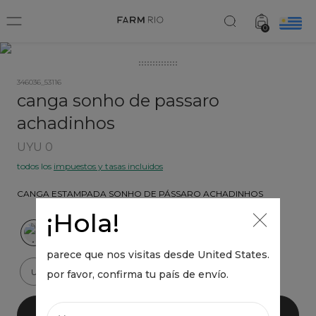
Canga Sonho De Passaro Achadinhos
añadir
0
UYU 274,00
346036_53116
canga sonho de passaro
achadinhos
UYU 0
todos los
impuestos y tasas incluidos
CANGA ESTAMPADA SONHO DE PÁSSARO ACHADINHOS
¡Hola!
parece que nos visitas desde
United States
.
U
por favor, confirma tu país de envío.
añadir al carrito