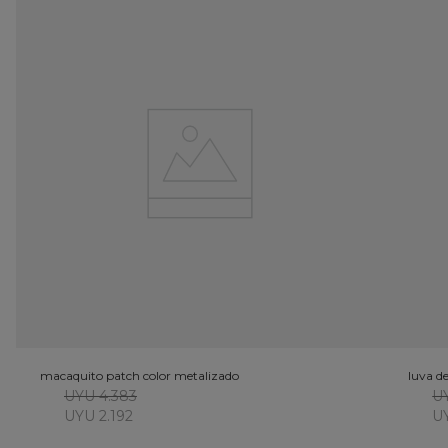
macaquito patch color metalizado
luva d
UYU 4.383
UY
UYU 2.192
UY