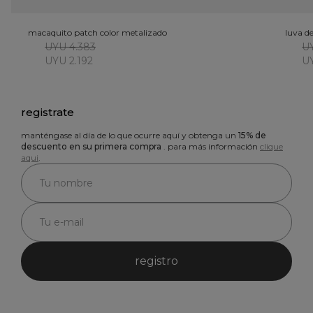
macaquito patch color metalizado
luva d
UYU 4.383
UY
UYU 2.192
UY
registrate
manténgase al día de lo que ocurre aquí y obtenga un
15% de
descuento en su primera compra
. para más información
clique
aqui
.
registro