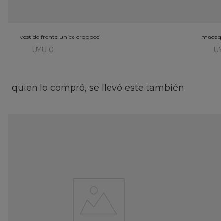
vestido frente unica cropped
macaqu
UYU 0
U
quien lo compró, se llevó este también