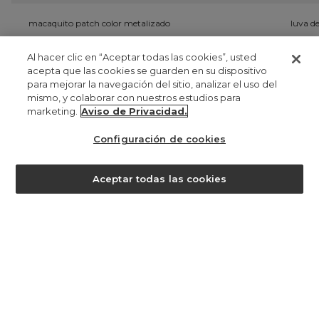
macaquito patch color metalizado
luva d
UYU 0
U
Al hacer clic en “Aceptar todas las cookies”, usted
acepta que las cookies se guarden en su dispositivo
para mejorar la navegación del sitio, analizar el uso del
registrate
mismo, y colaborar con nuestros estudios para
marketing.
Aviso de Privacidad.
manténgase al día de lo que ocurre aquí y obtenga un
15% de
descuento en su primera compra
. para más información
clique
Configuración de cookies
aqui
.
¿ayuda?
Aceptar todas las cookies
UYU 536,00
registro
al registrarse en Farm, acepta que sus datos personales sean
tratados con el fin de ofrecerle una experiencia personalizada en