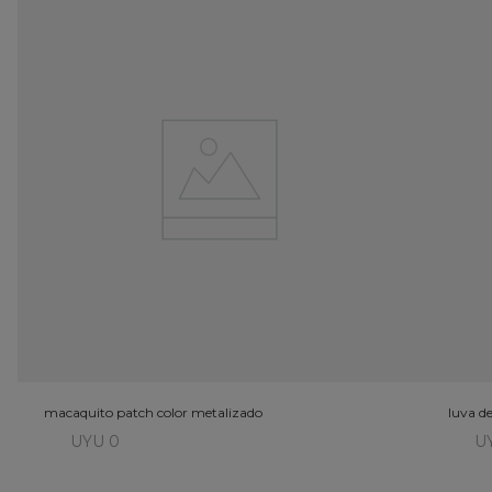
macaquito patch color metalizado
luva d
UYU 0
U