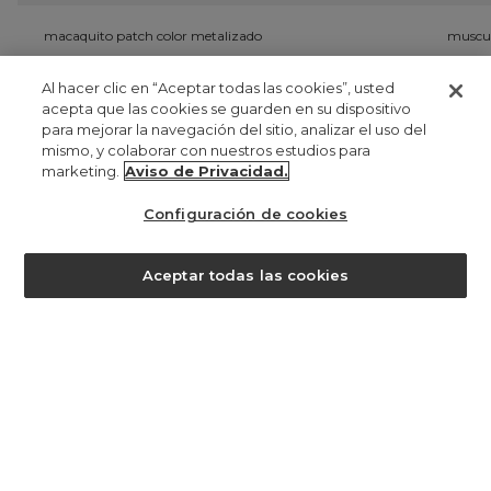
macaquito patch color metalizado
muscul
UYU 0
U
Al hacer clic en “Aceptar todas las cookies”, usted
acepta que las cookies se guarden en su dispositivo
para mejorar la navegación del sitio, analizar el uso del
registrate
mismo, y colaborar con nuestros estudios para
marketing.
Aviso de Privacidad.
manténgase al día de lo que ocurre aquí y obtenga un
15% de
descuento en su primera compra
. para más información
clique
Configuración de cookies
aqui
.
¿ayuda?
Aceptar todas las cookies
UYU 498,00
registro
al registrarse en Farm, acepta que sus datos personales sean
tratados con el fin de ofrecerle una experiencia personalizada en