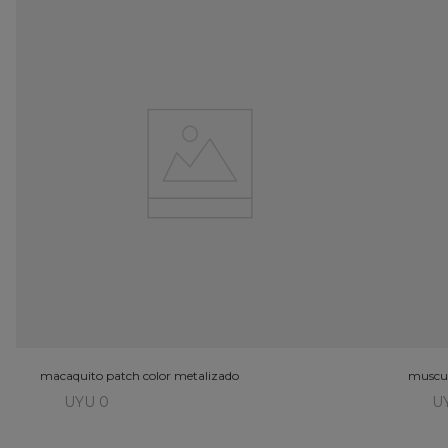
macaquito patch color metalizado
muscul
UYU 0
U