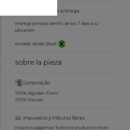
información de entrega
entrega prevista dentro de los 7 días a su
ubicación.
enviado desde Brasil
sobre la pieza
Composição
100% Algodao /Forro:
100% Viscose
impuestos y tributos libres
nosotros pagamos! Todos los productos están