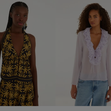
M
L
XL
M
añadir al carrito
añadir al carrito