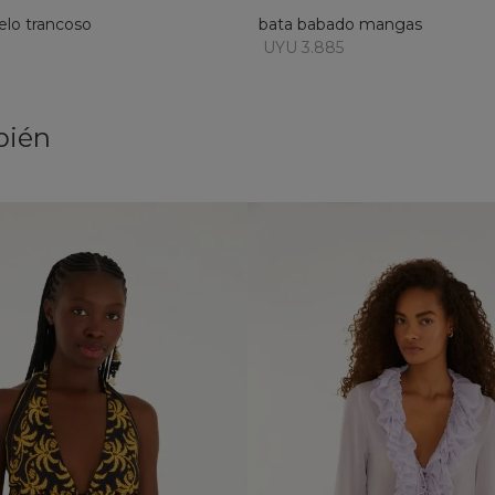
elo trancoso
bata babado mangas
9
UYU 3.885
bién