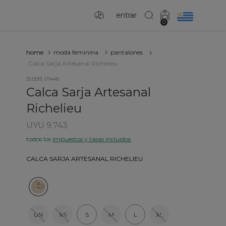
entrar
0
moda feminina
pantalones
Calca Sarja Artesanal Richelieu
351399_07448
Calca Sarja Artesanal
Richelieu
UYU 9.743
todos los
impuestos y tasas incluidos
CALCA SARJA ARTESANAL RICHELIEU
UN
XS
S
M
L
XL