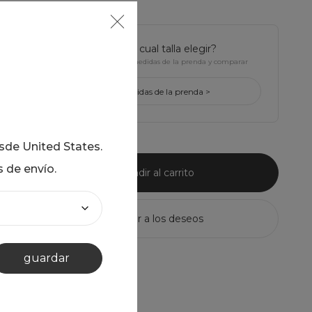
¿tienes dudas de cual talla elegir?
Haz click para ver Las medidas de la prenda y comparar
con la tuya
ver medidas de la prenda >
esde
United States
.
s de envío.
añadir al carrito
guardar