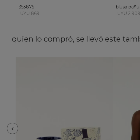
353875
blusa pañu
UYU 869
UYU 2.90
quien lo compró, se llevó este tam