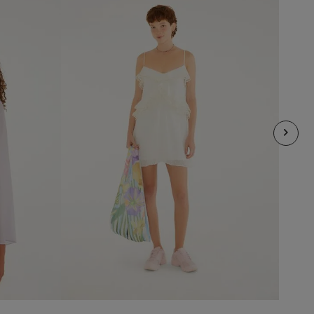
XS
L
añadir al carrito