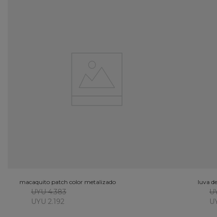
macaquito patch color metalizado
luva d
UYU 4.383
UY
UYU 2.192
UY