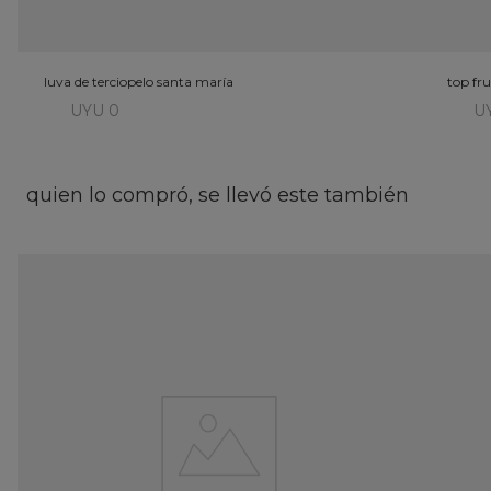
luva de terciopelo santa maría
top fru
UYU 2.626
UY
UYU 1.313
U
quien lo compró, se llevó este también