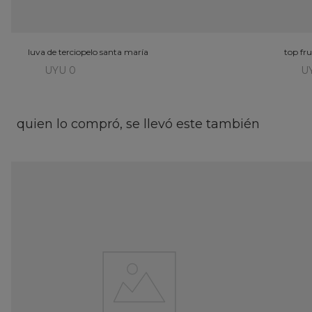
luva de terciopelo santa maría
top fru
UYU 0
U
quien lo compró, se llevó este también